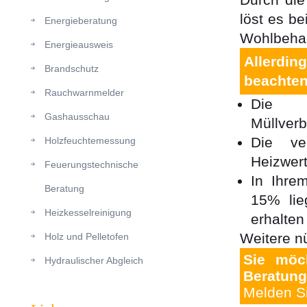
löst es b
Energieberatung
Wohlbeha
Energieausweis
Allerdi
Brandschutz
beachten
Rauchwarnmelder
Die e
Gashausschau
Müllver
Die ver
Holzfeuchtemessung
Heizwert
Feuerungstechnische
In Ihrem
Beratung
15% lie
Heizkesselreinigung
erhalten
Weitere nü
Holz und Pelletofen
Sie möc
Hydraulischer Abgleich
Beratung
Melden Si